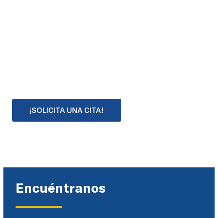
CLÍNICA PIÑERO | 954 296 543
Contacto
¡SOLICITA UNA CITA!
CITAS EN UN PLAZO MÁXIMO DE UNA SEMANA
Encuéntranos